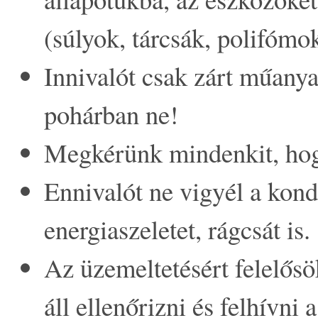
(súlyok, tárcsák, polifómok
Innivalót csak zárt műany
pohárban ne!
Megkérünk mindenkit, hog
Ennivalót ne vigyél a kondi
energiaszeletet, rágcsát is.
Az üzemeltetésért felelős
áll ellenőrizni és felhívni