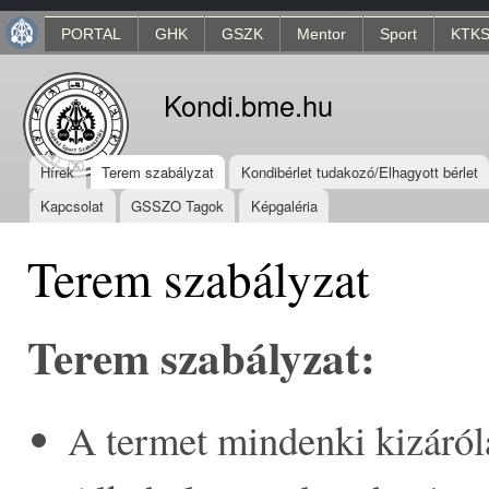
Ugr
PORTAL
GHK
GSZK
Mentor
Sport
KTKS
tar
Kondi.bme.hu
Hírek
Terem szabályzat
Kondibérlet tudakozó/Elhagyott bérlet
Kapcsolat
GSSZO Tagok
Képgaléria
Terem szabályzat
Terem szabályzat:
A termet mindenki kizáróla