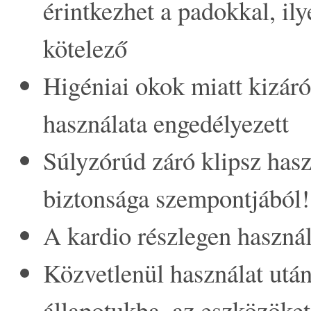
érintkezhet a padokkal, il
kötelező
Higéniai okok miatt kizár
használata engedélyezett
Súlyzórúd záró klipsz hasz
biztonsága szempontjából!
A kardio részlegen használa
Közvetlenül használat után 
állapotukba, az eszközöket