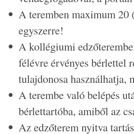
A teremben maximum 20 (k
egyszerre!
A kollégiumi edzőteremben 
félévre érvényes bérlettel 
tulajdonosa használhatja, m
A terembe való belépés után
bérlettartóba, amiből az c
Az edzőterem nyitva tartá